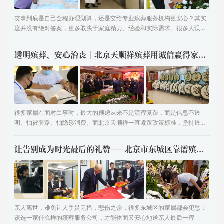
丧事到底是自己全程办理划算，还是交给专业殡葬服务机构更安心？其实
这并没有绝对答案，更多取决于家庭精力、经验和实际需求。很多人误以
为自己跑流程最省钱、最踏实，但真实的北京治丧流程远比想象中复杂。
透明殡葬、安心治丧｜北京天顺祥殡葬用诚信赢得家属认可
​很多家属在面对白事时，最大的顾虑从来不是流程复杂，而是信息不透
明、怕被套路、怕隐形消费。而北京天顺祥一直紧跟政策标准，坚持透明
化服务，从根源上杜绝消费陷阱。
让告别成为时光最后的礼赞——北京市东城区靠谱殡葬服务优选天顺祥
​亲人离世，难免让人手足无措，悲伤之余，很多东城区的家属都会犯愁：
该选一家什么样的殡葬服务公司，才能体面又安心地送亲人最后一程