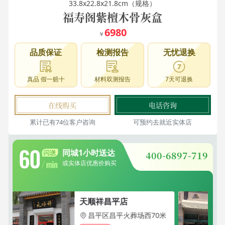
33.8x22.8x21.8cm
（规格）
福寿阁紫檀木骨灰盒
6980
品质保证
检测报告
无忧退换
真品 假一赔十
材料双测报告
7天可退换
在线购买
电话咨询
累计已有
74位
客户咨询
可预约去就近实体店
同城1小时送达
400-6897-719
或实体店优惠价购买
天顺祥昌平店
昌平区昌平火葬场西70米