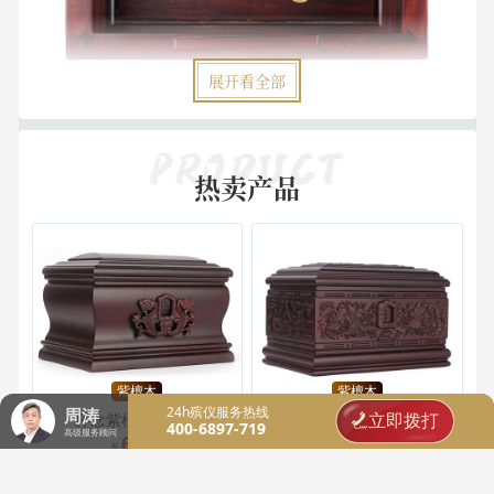
展开看全部
热卖产品
紫檀木
紫檀木
24h殡仪服务热线
周涛
立即拨打
怀念紫檀木骨灰盒
凤宫紫檀木骨灰盒
400-6897-719
高级服务顾问
6580
6980